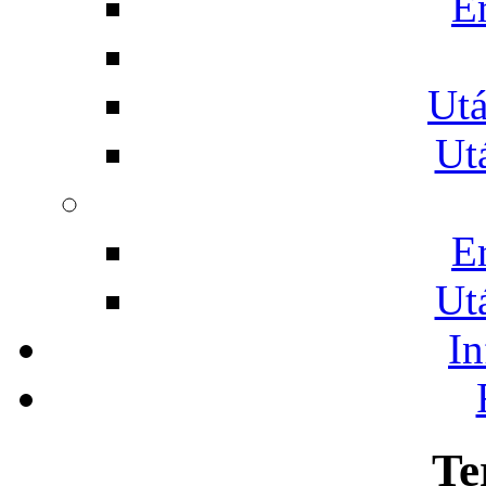
E
Utá
Ut
E
Ut
I
Te