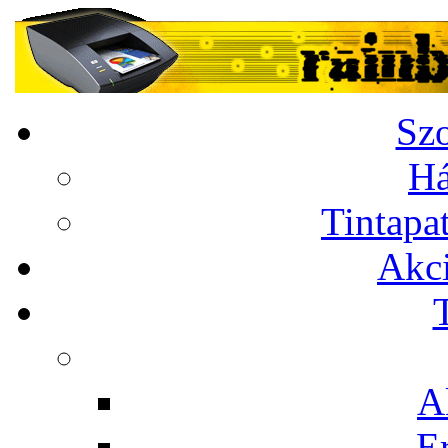
Szo
Há
Tintapa
Akci
A
E