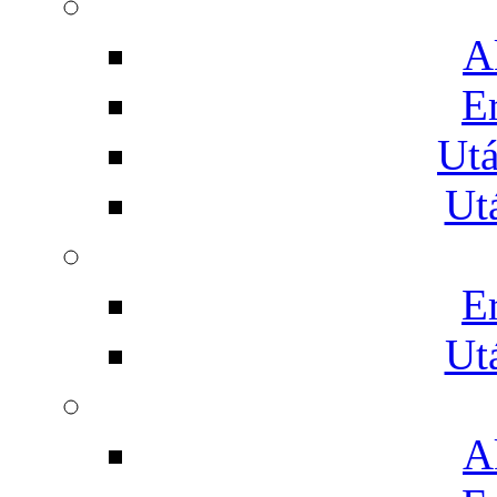
A
E
Utá
Ut
E
Ut
A