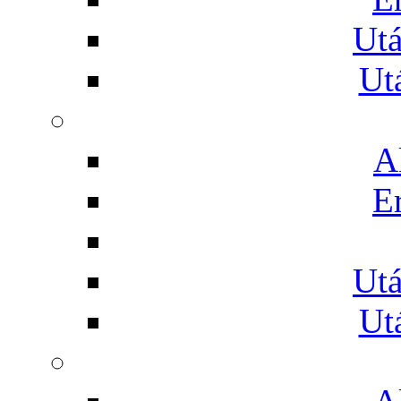
Utá
Ut
A
E
Utá
Ut