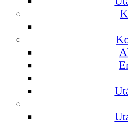
Ut
K
Ko
A
E
Ut
Ut