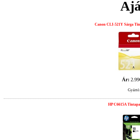
Ajá
Canon CLI-521Y Sárga Tint
Ár:
2.99
Gyártó
HP C6615A Tintapat