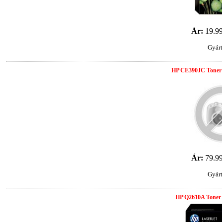
Ár:
19.9
Gyár
HP CE390JC Toner 
Ár:
79.9
Gyár
HP Q2610A Toner 