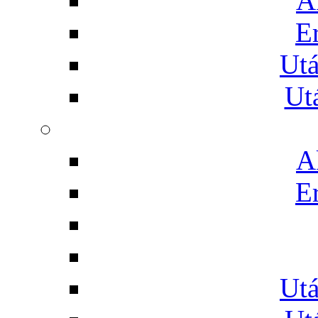
A
E
Utá
Ut
A
E
Utá