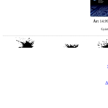
Ár:
14.9
Gyár
A