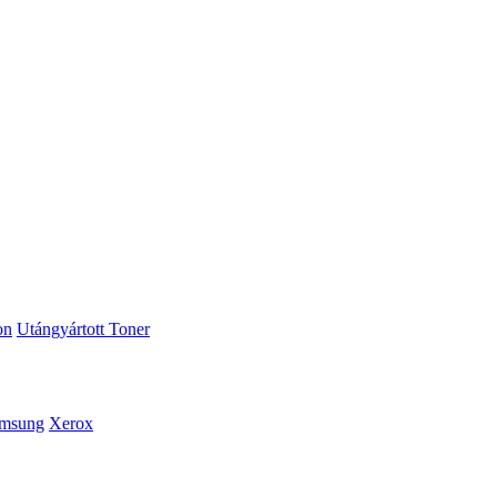
on
Utángyártott Toner
msung
Xerox