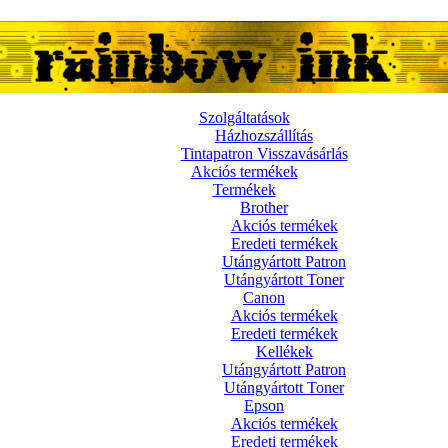
Szolgáltatások
Házhozszállítás
Tintapatron Visszavásárlás
Akciós termékek
Termékek
Brother
Akciós termékek
Eredeti termékek
Utángyártott Patron
Utángyártott Toner
Canon
Akciós termékek
Eredeti termékek
Kellékek
Utángyártott Patron
Utángyártott Toner
Epson
Akciós termékek
Eredeti termékek