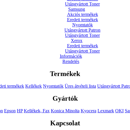
Utángyártott Toner
Samsung
Akciós termékek
Eredeti termékek
Nyomtatók
Utángyártott Patron
Utángyártott Toner
Xerox
Eredeti termékek
Utángyártott Toner
Információk
Rendelés
Termékek
deti termékek
Kellékek
Nyomtatók
Üres átvételi lista
Utángyártott Patr
Gyártók
on
Epson
HP
Kellékek, Fax
Konica Minolta
Kyocera
Lexmark
OKI
Sa
Kapcsolat